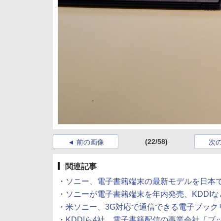
(22/58)
前の画像
次
関連記事
・
ソニー、電子書籍端末の最新モデルを日本
・
ソニーが電子書籍端末を年内発売、KDDIな
・
米ソニー、3G対応で通信できる電子ブック
・
KDDIら4社、電子書籍配信の事業会社「ブ