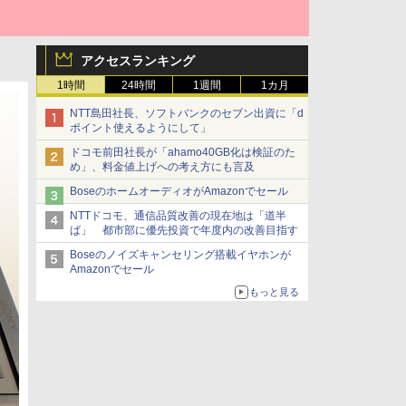
アクセスランキング
1時間
24時間
1週間
1カ月
NTT島田社長、ソフトバンクのセブン出資に「d
ポイント使えるようにして」
ドコモ前田社長が「ahamo40GB化は検証のた
め」、料金値上げへの考え方にも言及
BoseのホームオーディオがAmazonでセール
NTTドコモ、通信品質改善の現在地は「道半
ば」 都市部に優先投資で年度内の改善目指す
Boseのノイズキャンセリング搭載イヤホンが
Amazonでセール
もっと見る