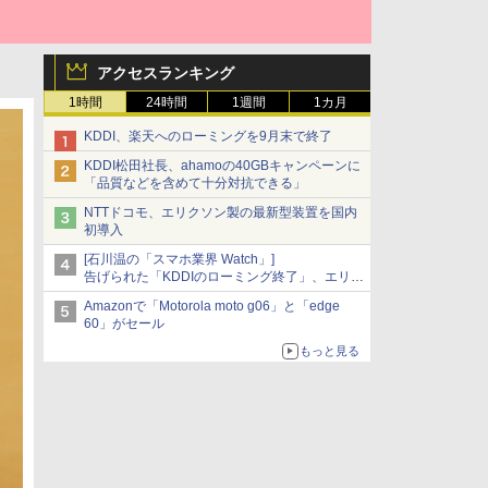
アクセスランキング
1時間
24時間
1週間
1カ月
KDDI、楽天へのローミングを9月末で終了
KDDI松田社長、ahamoの40GBキャンペーンに
「品質などを含めて十分対抗できる」
NTTドコモ、エリクソン製の最新型装置を国内
初導入
[石川温の「スマホ業界 Watch」]
告げられた「KDDIのローミング終了」、エリア
マップの落とし穴と楽天モバイルの課題
Amazonで「Motorola moto g06」と「edge
60」がセール
もっと見る