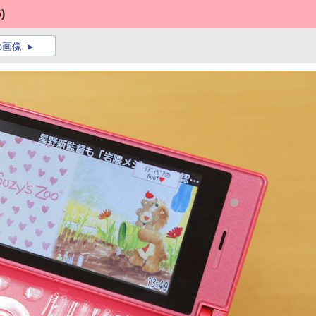
)
の画像