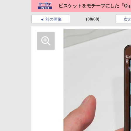
ビスケットをモチーフにした「Q-po
(38/68)
前の画像
次