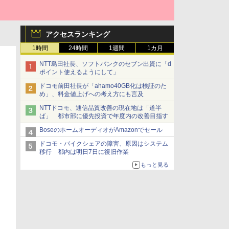
アクセスランキング
1時間
24時間
1週間
1カ月
NTT島田社長、ソフトバンクのセブン出資に「d
ポイント使えるようにして」
ドコモ前田社長が「ahamo40GB化は検証のた
め」、料金値上げへの考え方にも言及
NTTドコモ、通信品質改善の現在地は「道半
ば」 都市部に優先投資で年度内の改善目指す
BoseのホームオーディオがAmazonでセール
ドコモ・バイクシェアの障害、原因はシステム
移行 都内は明日7日に復旧作業
もっと見る