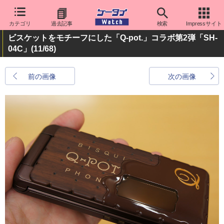
カテゴリ
過去記事
検索
Impressサイト
ビスケットをモチーフにした「Q-pot.」コラボ第2弾「SH-
04C」
(11/68)
前の画像
次の画像