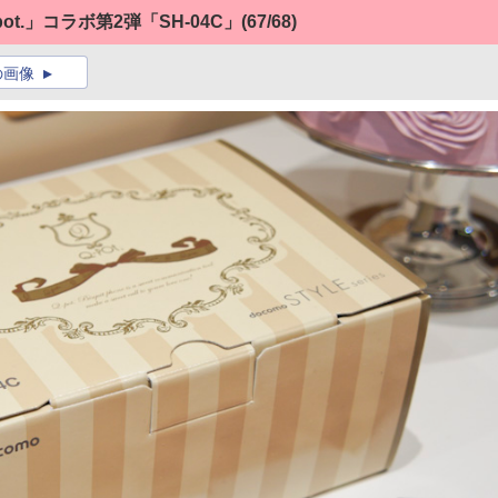
t.」コラボ第2弾「SH-04C」
(67/68)
の画像