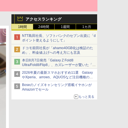
アクセスランキング
1時間
24時間
1週間
1カ月
NTT島田社長、ソフトバンクのセブン出資に「d
ポイント使えるようにして」
ドコモ前田社長が「ahamo40GB化は検証のた
め」、料金値上げへの考え方にも言及
本日8月7日発売「Galaxy Z Fold8
Ultra/Fold8/Flip8」、カズレーザーが驚いた「そ
ば屋のメニュー並みの薄さ」
2026年夏の最新スマホおすすめ11選 Galaxy
やXperia、arrows、AQUOSなど注目機種の特
徴は
Boseのノイズキャンセリング搭載イヤホンが
Amazonでセール
もっと見る