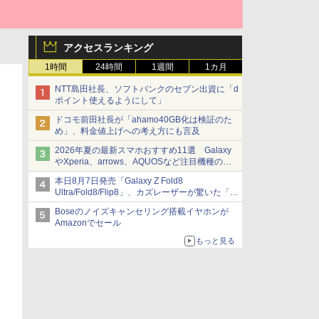
アクセスランキング
1時間
24時間
1週間
1カ月
NTT島田社長、ソフトバンクのセブン出資に「d
ポイント使えるようにして」
ドコモ前田社長が「ahamo40GB化は検証のた
め」、料金値上げへの考え方にも言及
2026年夏の最新スマホおすすめ11選 Galaxy
やXperia、arrows、AQUOSなど注目機種の特
徴は
本日8月7日発売「Galaxy Z Fold8
Ultra/Fold8/Flip8」、カズレーザーが驚いた「そ
ば屋のメニュー並みの薄さ」
Boseのノイズキャンセリング搭載イヤホンが
Amazonでセール
もっと見る