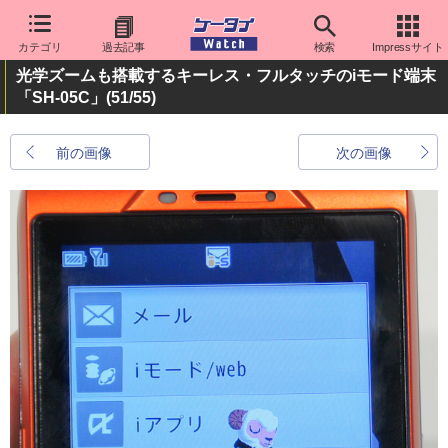
カテゴリ
過去記事
検索
Impressサイト
光学ズームも搭載するキーレス・フルタッチのiモード端末
「SH-05C」
(51/55)
前の画像
次の画像