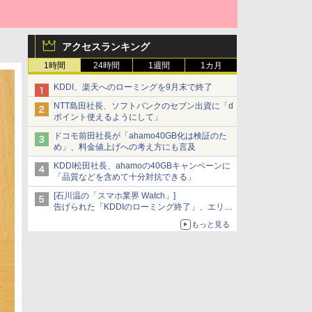
アクセスランキング
1時間
24時間
1週間
1カ月
KDDI、楽天へのローミングを9月末で終了
NTT島田社長、ソフトバンクのセブン出資に「d
ポイント使えるようにして」
ドコモ前田社長が「ahamo40GB化は検証のた
め」、料金値上げへの考え方にも言及
KDDI松田社長、ahamoの40GBキャンペーンに
「品質などを含めて十分対抗できる」
[石川温の「スマホ業界 Watch」]
告げられた「KDDIのローミング終了」、エリア
マップの落とし穴と楽天モバイルの課題
もっと見る