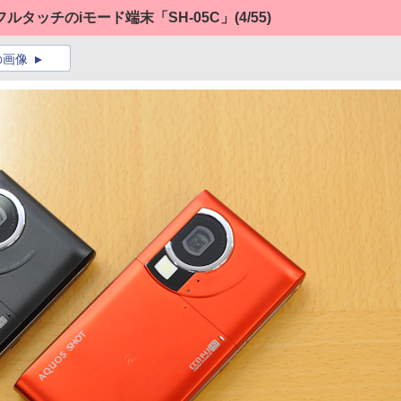
タッチのiモード端末「SH-05C」
(4/55)
の画像