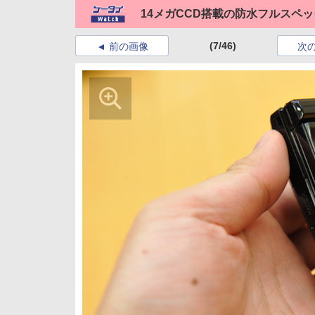
14メガCCD搭載の防水フルスペックA
(7/46)
前の画像
次