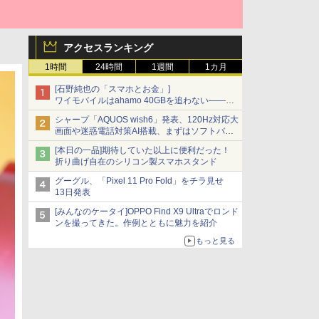
アクセスランキング
1時間
24時間
1週間
1カ月
[石野純也の「スマホとお金」]
ワイモバイルはahamo 40GBを追わない――単
身向け「超おトク割」の安さと1年限定の注意
シャープ「AQUOS wish6」発表、120Hz対応大
点
画面や迷惑電話対策AI搭載、まずはソフトバン
クの法人向け
[本日の一品]期待していた以上に便利だった！
折り曲げ自在のシリコン製スマホスタンド
グーグル、「Pixel 11 Pro Fold」をチラ見せ
13日発表
[みんなのケータイ]OPPO Find X9 Ultraでロンド
ンを撮ってきた。作例とともに魅力を紹介
もっと見る