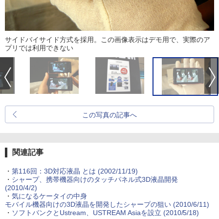
サイドバイサイド方式を採用。この画像表示はデモ用で、実際のア
プリでは利用できない
この写真の記事へ
関連記事
・
第116回：3D対応液晶 とは
(2002/11/19)
・
シャープ、携帯機器向けのタッチパネル式3D液晶開発
(2010/4/2)
・
気になるケータイの中身
モバイル機器向けの3D液晶を開発したシャープの狙い
(2010/6/11)
・
ソフトバンクとUstream、USTREAM Asiaを設立
(2010/5/18)