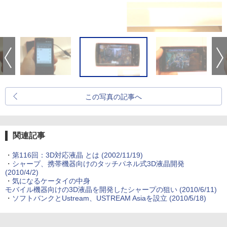
この写真の記事へ
関連記事
・
第116回：3D対応液晶 とは
(2002/11/19)
・
シャープ、携帯機器向けのタッチパネル式3D液晶開発
(2010/4/2)
・
気になるケータイの中身
モバイル機器向けの3D液晶を開発したシャープの狙い
(2010/6/11)
・
ソフトバンクとUstream、USTREAM Asiaを設立
(2010/5/18)