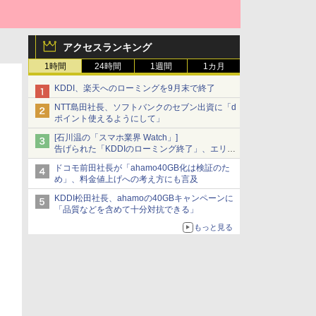
アクセスランキング
1時間
24時間
1週間
1カ月
KDDI、楽天へのローミングを9月末で終了
NTT島田社長、ソフトバンクのセブン出資に「d
ポイント使えるようにして」
[石川温の「スマホ業界 Watch」]
告げられた「KDDIのローミング終了」、エリア
マップの落とし穴と楽天モバイルの課題
ドコモ前田社長が「ahamo40GB化は検証のた
め」、料金値上げへの考え方にも言及
KDDI松田社長、ahamoの40GBキャンペーンに
「品質などを含めて十分対抗できる」
もっと見る