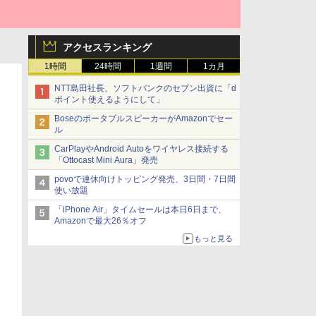
アクセスランキング
1時間
24時間
1週間
1カ月
NTT島田社長、ソフトバンクのセブン出資に「d
ポイント使えるようにして」
BoseのポータブルスピーカーがAmazonでセー
ル
CarPlayやAndroid Autoをワイヤレス接続する
「Ottocast Mini Aura」発売
povoで連休向けトッピング発売、3日間・7日間
使い放題
「iPhone Air」タイムセールは本日6日まで、
Amazonで最大26％オフ
もっと見る