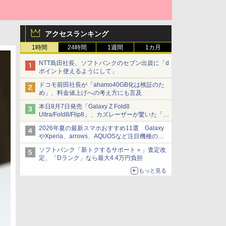
アクセスランキング
1時間
24時間
1週間
1カ月
NTT島田社長、ソフトバンクのセブン出資に「d
ポイント使えるようにして」
ドコモ前田社長が「ahamo40GB化は検証のた
め」、料金値上げへの考え方にも言及
本日8月7日発売「Galaxy Z Fold8
Ultra/Fold8/Flip8」、カズレーザーが驚いた「そ
ば屋のメニュー並みの薄さ」
2026年夏の最新スマホおすすめ11選 Galaxy
やXperia、arrows、AQUOSなど注目機種の特
徴は
ソフトバンク「新トクするサポート＋」査定改
定、「Dランク」なら最大4.4万円負担
もっと見る