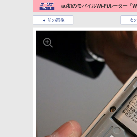
au初のモバイルWi-Fiルーター「Wi-F
前の画像
次