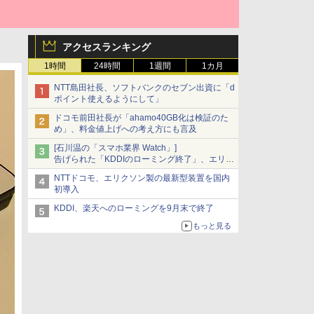
アクセスランキング
1時間
24時間
1週間
1カ月
NTT島田社長、ソフトバンクのセブン出資に「d
ポイント使えるようにして」
ドコモ前田社長が「ahamo40GB化は検証のた
め」、料金値上げへの考え方にも言及
[石川温の「スマホ業界 Watch」]
告げられた「KDDIのローミング終了」、エリア
マップの落とし穴と楽天モバイルの課題
NTTドコモ、エリクソン製の最新型装置を国内
初導入
KDDI、楽天へのローミングを9月末で終了
もっと見る