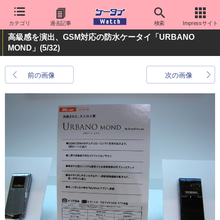
カテゴリ
過去記事
検索
Impressサイト
高級感を演出、GSM対応の防水ケータイ「URBANO
MOND」
(5/32)
前の画像
次の画像