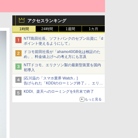
アクセスランキング
1時間
24時間
1週間
1カ月
NTT島田社長、ソフトバンクのセブン出資に「d
ポイント使えるようにして」
ドコモ前田社長が「ahamo40GB化は検証のた
め」、料金値上げへの考え方にも言及
NTTドコモ、エリクソン製の最新型装置を国内
初導入
[石川温の「スマホ業界 Watch」]
告げられた「KDDIのローミング終了」、エリア
マップの落とし穴と楽天モバイルの課題
KDDI、楽天へのローミングを9月末で終了
もっと見る