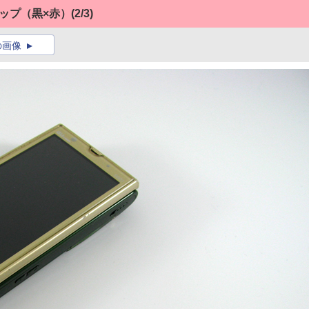
ラップ（黒×赤）
(2/3)
の画像