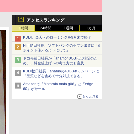
アクセスランキング
1時間
24時間
1週間
1カ月
KDDI、楽天へのローミングを9月末で終了
NTT島田社長、ソフトバンクのセブン出資に「d
ポイント使えるようにして」
ドコモ前田社長が「ahamo40GB化は検証のた
め」、料金値上げへの考え方にも言及
KDDI松田社長、ahamoの40GBキャンペーンに
「品質などを含めて十分対抗できる」
Amazonで「Motorola moto g06」と「edge
60」がセール
もっと見る