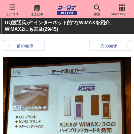
カテゴリ
過去記事
検索
Impressサイト
UQ渡辺氏が“インターネット的”なWiMAXを紹介、
WiMAX2にも言及
(29/45)
前の画像
次の画像