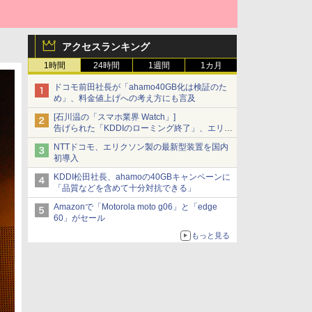
アクセスランキング
1時間
24時間
1週間
1カ月
ドコモ前田社長が「ahamo40GB化は検証のた
め」、料金値上げへの考え方にも言及
[石川温の「スマホ業界 Watch」]
告げられた「KDDIのローミング終了」、エリア
マップの落とし穴と楽天モバイルの課題
NTTドコモ、エリクソン製の最新型装置を国内
初導入
KDDI松田社長、ahamoの40GBキャンペーンに
「品質などを含めて十分対抗できる」
Amazonで「Motorola moto g06」と「edge
60」がセール
もっと見る