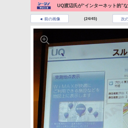
UQ渡辺氏が“インターネット的”なW
(24/45)
前の画像
次