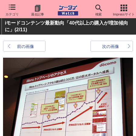
カテゴリ
過去記事
検索
Impressサイト
iモードコンテンツ最新動向「40代以上の購入が増加傾向
に」
(2/11)
前の画像
次の画像