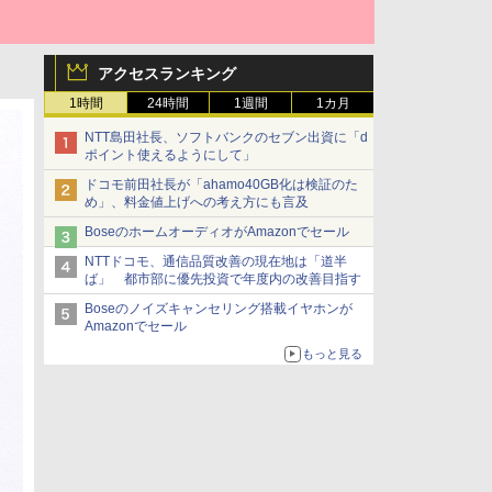
アクセスランキング
1時間
24時間
1週間
1カ月
NTT島田社長、ソフトバンクのセブン出資に「d
ポイント使えるようにして」
ドコモ前田社長が「ahamo40GB化は検証のた
め」、料金値上げへの考え方にも言及
BoseのホームオーディオがAmazonでセール
NTTドコモ、通信品質改善の現在地は「道半
ば」 都市部に優先投資で年度内の改善目指す
Boseのノイズキャンセリング搭載イヤホンが
Amazonでセール
もっと見る