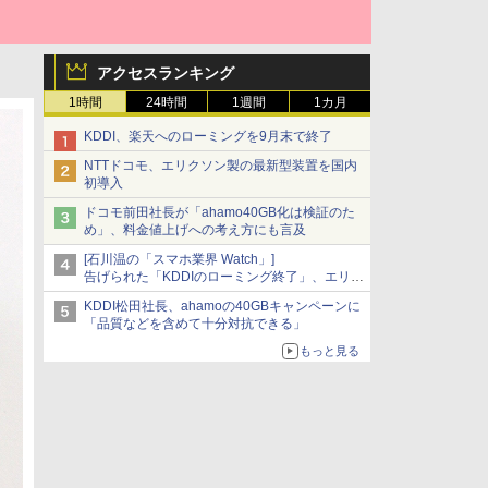
アクセスランキング
1時間
24時間
1週間
1カ月
KDDI、楽天へのローミングを9月末で終了
NTTドコモ、エリクソン製の最新型装置を国内
初導入
ドコモ前田社長が「ahamo40GB化は検証のた
め」、料金値上げへの考え方にも言及
[石川温の「スマホ業界 Watch」]
告げられた「KDDIのローミング終了」、エリア
マップの落とし穴と楽天モバイルの課題
KDDI松田社長、ahamoの40GBキャンペーンに
「品質などを含めて十分対抗できる」
もっと見る