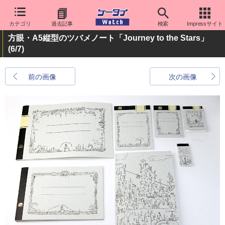
カテゴリ
過去記事
検索
Impressサイト
方眼・A5縦型のツバメノート「Journey to the Stars」
(6/7)
前の画像
次の画像