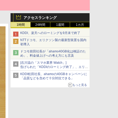
アクセスランキング
1時間
24時間
1週間
1カ月
KDDI、楽天へのローミングを9月末で終了
NTTドコモ、エリクソン製の最新型装置を国内
初導入
ドコモ前田社長が「ahamo40GB化は検証のた
め」、料金値上げへの考え方にも言及
[石川温の「スマホ業界 Watch」]
告げられた「KDDIのローミング終了」、エリア
マップの落とし穴と楽天モバイルの課題
KDDI松田社長、ahamoの40GBキャンペーンに
「品質などを含めて十分対抗できる」
もっと見る