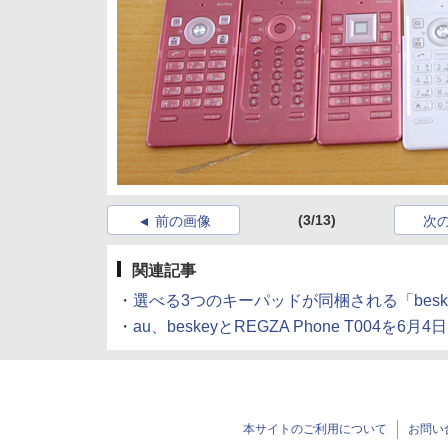
(3/13)
前の画像
次
関連記事
・
選べる3つのキーパッドが同梱される「besk
・
au、beskeyとREGZA Phone T004を6
本サイトのご利用について
お問い