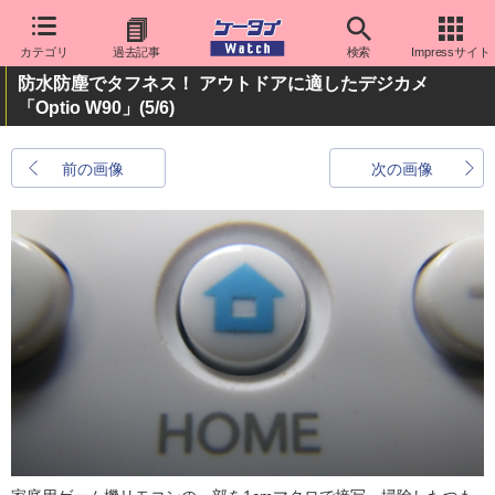
カテゴリ
過去記事
検索
Impressサイト
防水防塵でタフネス！ アウトドアに適したデジカメ
「Optio W90」
(5/6)
前の画像
次の画像