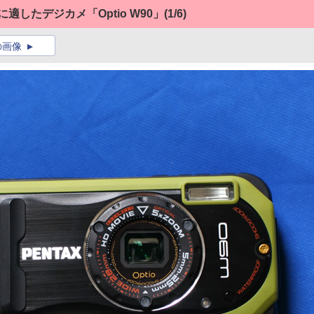
したデジカメ「Optio W90」
(1/6)
の画像