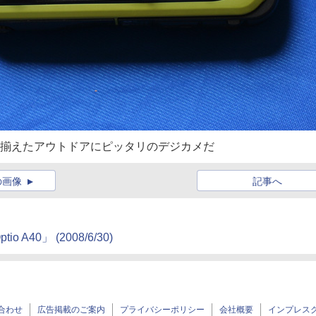
を兼ね揃えたアウトドアにピッタリのデジカメだ
の画像
記事へ
o A40」
(2008/6/30)
合わせ
広告掲載のご案内
プライバシーポリシー
会社概要
インプレス