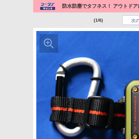
防水防塵でタフネス！ アウトドアに適
(1/6)
次