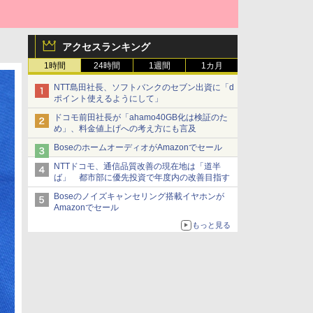
アクセスランキング
1時間
24時間
1週間
1カ月
NTT島田社長、ソフトバンクのセブン出資に「d
ポイント使えるようにして」
ドコモ前田社長が「ahamo40GB化は検証のた
め」、料金値上げへの考え方にも言及
BoseのホームオーディオがAmazonでセール
NTTドコモ、通信品質改善の現在地は「道半
ば」 都市部に優先投資で年度内の改善目指す
Boseのノイズキャンセリング搭載イヤホンが
Amazonでセール
もっと見る