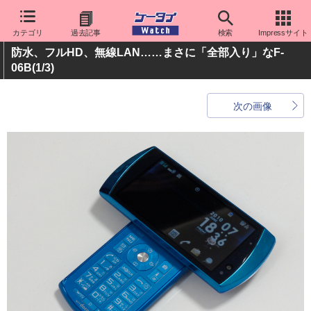
カテゴリ
過去記事
検索
Impressサイト
防水、フルHD、無線LAN……まさに「全部入り」なF-
06B
(1/3)
次の画像