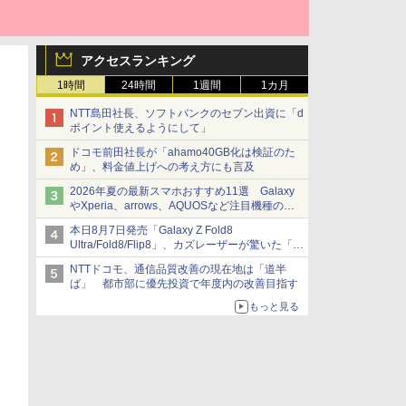
アクセスランキング
1時間
24時間
1週間
1カ月
NTT島田社長、ソフトバンクのセブン出資に「d
ポイント使えるようにして」
ドコモ前田社長が「ahamo40GB化は検証のた
め」、料金値上げへの考え方にも言及
2026年夏の最新スマホおすすめ11選 Galaxy
やXperia、arrows、AQUOSなど注目機種の特
徴は
本日8月7日発売「Galaxy Z Fold8
Ultra/Fold8/Flip8」、カズレーザーが驚いた「そ
ば屋のメニュー並みの薄さ」
NTTドコモ、通信品質改善の現在地は「道半
ば」 都市部に優先投資で年度内の改善目指す
もっと見る