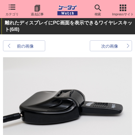
カテゴリ
過去記事
検索
Impressサイト
離れたディスプレイにPC画面を表示できるワイヤレスキッ
ト
(6/8)
前の画像
次の画像