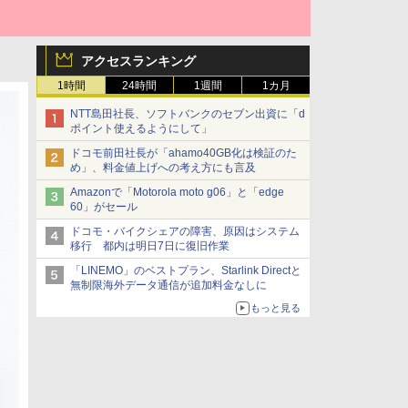
アクセスランキング
1時間
24時間
1週間
1カ月
NTT島田社長、ソフトバンクのセブン出資に「d
ポイント使えるようにして」
ドコモ前田社長が「ahamo40GB化は検証のた
め」、料金値上げへの考え方にも言及
Amazonで「Motorola moto g06」と「edge
60」がセール
ドコモ・バイクシェアの障害、原因はシステム
移行 都内は明日7日に復旧作業
「LINEMO」のベストプラン、Starlink Directと
無制限海外データ通信が追加料金なしに
もっと見る