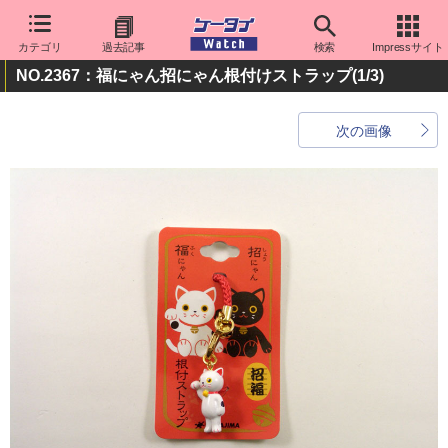
カテゴリ
過去記事
検索
Impressサイト
NO.2367：福にゃん招にゃん根付けストラップ
(1/3)
次の画像