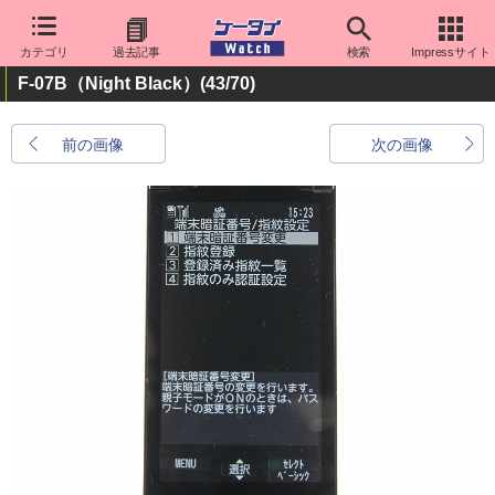
カテゴリ
過去記事
検索
Impressサイト
F-07B（Night Black）
(43/70)
前の画像
次の画像