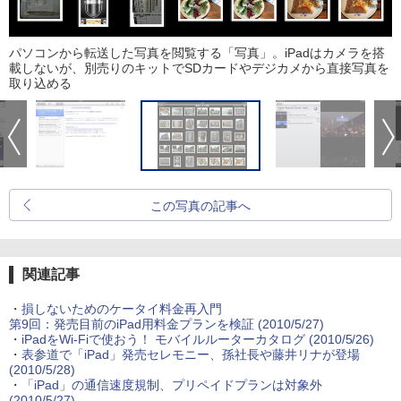
パソコンから転送した写真を閲覧する「写真」。iPadはカメラを搭
載しないが、別売りのキットでSDカードやデジカメから直接写真を
取り込める
この写真の記事へ
関連記事
・
損しないためのケータイ料金再入門
第9回：発売目前のiPad用料金プランを検証
(2010/5/27)
・
iPadをWi-Fiで使おう！ モバイルルーターカタログ
(2010/5/26)
・
表参道で「iPad」発売セレモニー、孫社長や藤井リナが登場
(2010/5/28)
・
「iPad」の通信速度規制、プリペイドプランは対象外
(2010/5/27)