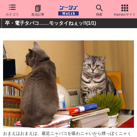
カテゴリ
過去記事
検索
Impressサイト
卒・電子タバコ……モッタイねぇッ!!
(1/1)
おまえはおまえは、最近ニャバコを吸わニャいから煙っぽくニャく