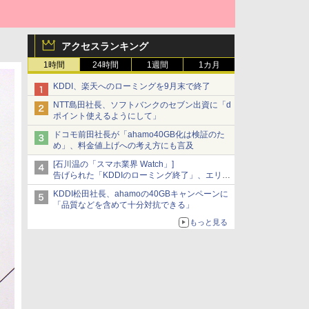
アクセスランキング
1時間
24時間
1週間
1カ月
KDDI、楽天へのローミングを9月末で終了
NTT島田社長、ソフトバンクのセブン出資に「d
ポイント使えるようにして」
ドコモ前田社長が「ahamo40GB化は検証のた
め」、料金値上げへの考え方にも言及
[石川温の「スマホ業界 Watch」]
告げられた「KDDIのローミング終了」、エリア
マップの落とし穴と楽天モバイルの課題
KDDI松田社長、ahamoの40GBキャンペーンに
「品質などを含めて十分対抗できる」
もっと見る