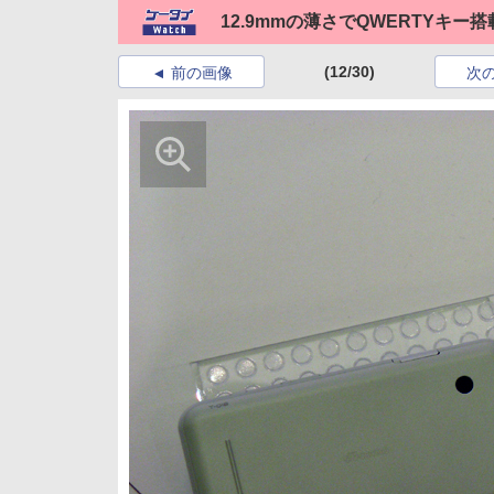
12.9mmの薄さでQWERTYキー搭載の
(12/30)
前の画像
次