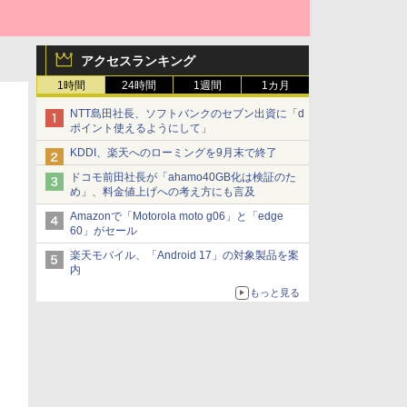
アクセスランキング
1時間
24時間
1週間
1カ月
NTT島田社長、ソフトバンクのセブン出資に「d
ポイント使えるようにして」
KDDI、楽天へのローミングを9月末で終了
ドコモ前田社長が「ahamo40GB化は検証のた
め」、料金値上げへの考え方にも言及
Amazonで「Motorola moto g06」と「edge
60」がセール
楽天モバイル、「Android 17」の対象製品を案
内
もっと見る