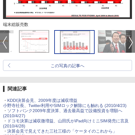
端末総販売数
この写真の記事へ
関連記事
・
KDDI決算会見、2009年度は減収増益
小野寺社長、Twitter利用やSIMロック解除にも触れる
(2010/4/23)
・
ソフトバンク2009年度決算、過去最高益で設備投資を増額へ
(2010/4/27)
・
ドコモ決算は減収微増益、山田氏がiPad向けミニSIM発売に言及
(2010/4/28)
・
決算会見で見えてきた三社三様の「ケータイのこれから」