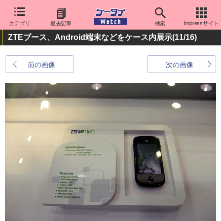
カテゴリ
過去記事
検索
Impressサイト
ZTEブース、Android端末などをケース内展示
(11/16)
前の画像
次の画像