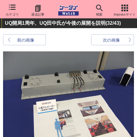
カテゴリ
過去記事
検索
Impressサイト
UQ開局1周年、UQ田中氏が今後の展開を説明
(32/43)
前の画像
次の画像