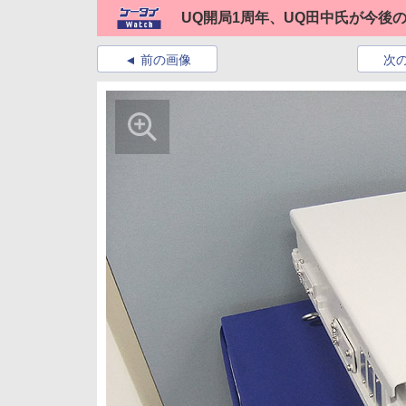
UQ開局1周年、UQ田中氏が今後
前の画像
次