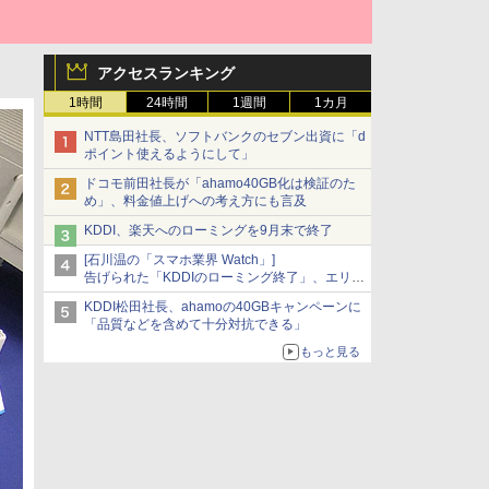
アクセスランキング
1時間
24時間
1週間
1カ月
NTT島田社長、ソフトバンクのセブン出資に「d
ポイント使えるようにして」
ドコモ前田社長が「ahamo40GB化は検証のた
め」、料金値上げへの考え方にも言及
KDDI、楽天へのローミングを9月末で終了
[石川温の「スマホ業界 Watch」]
告げられた「KDDIのローミング終了」、エリア
マップの落とし穴と楽天モバイルの課題
KDDI松田社長、ahamoの40GBキャンペーンに
「品質などを含めて十分対抗できる」
もっと見る