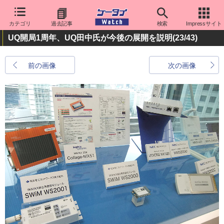
カテゴリ
過去記事
検索
Impressサイト
UQ開局1周年、UQ田中氏が今後の展開を説明
(23/43)
前の画像
次の画像