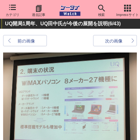
カテゴリ
過去記事
検索
Impressサイト
UQ開局1周年、UQ田中氏が今後の展開を説明
(6/43)
前の画像
次の画像