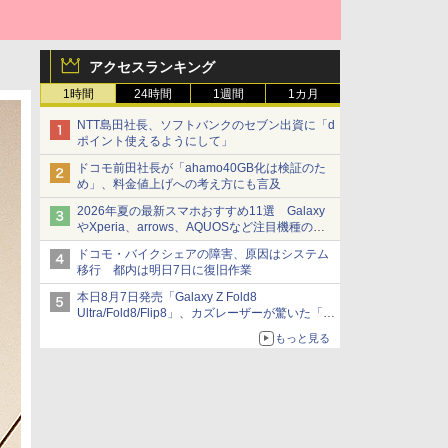
アクセスランキング
1時間
24時間
1週間
1カ月
NTT島田社長、ソフトバンクのセブン出資に「d
ポイント使えるようにして」
ドコモ前田社長が「ahamo40GB化は検証のた
め」、料金値上げへの考え方にも言及
2026年夏の最新スマホおすすめ11選 Galaxy
やXperia、arrows、AQUOSなど注目機種の特
徴は
ドコモ・バイクシェアの障害、原因はシステム
移行 都内は明日7日に復旧作業
本日8月7日発売「Galaxy Z Fold8
Ultra/Fold8/Flip8」、カズレーザーが驚いた「そ
ば屋のメニュー並みの薄さ」
もっと見る