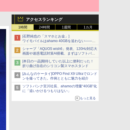
アクセスランキング
1時間
24時間
1週間
1カ月
[石野純也の「スマホとお金」]
ワイモバイルはahamo 40GBを追わない――単
身向け「超おトク割」の安さと1年限定の注意
シャープ「AQUOS wish6」発表、120Hz対応大
点
画面や迷惑電話対策AI搭載、まずはソフトバン
クの法人向け
[本日の一品]期待していた以上に便利だった！
折り曲げ自在のシリコン製スマホスタンド
[みんなのケータイ]OPPO Find X9 Ultraでロンド
ンを撮ってきた。作例とともに魅力を紹介
ソフトバンク宮川社長、ahamoの増量“40GB”化
に「追いかけるつもりはない」
もっと見る