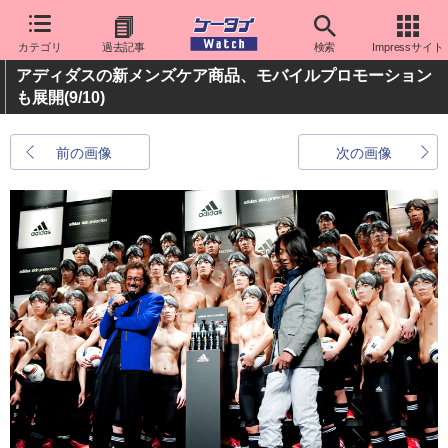
カテゴリ
過去記事
検索
Impressサイト
アディダスの新メンズケア商品、モバイルプロモーション
も展開
(9/10)
前の画像
次の画像