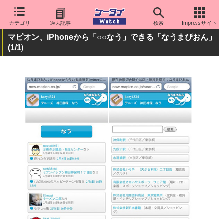
カテゴリ
過去記事
検索
Impressサイト
マピオン、iPhoneから「○○なう」できる「なうまぴおん」
(1/1)