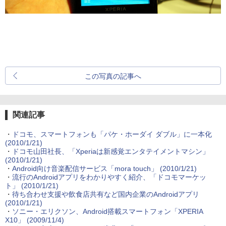
この写真の記事へ
関連記事
・
ドコモ、スマートフォンも「パケ・ホーダイ ダブル」に一本化
(2010/1/21)
・
ドコモ山田社長、「Xperiaは新感覚エンタテイメントマシン」
(2010/1/21)
・
Android向け音楽配信サービス「mora touch」
(2010/1/21)
・
流行のAndroidアプリをわかりやすく紹介、「ドコモマーケッ
ト」
(2010/1/21)
・
待ち合わせ支援や飲食店共有など国内企業のAndroidアプリ
(2010/1/21)
・
ソニー・エリクソン、Android搭載スマートフォン「XPERIA
X10」
(2009/11/4)