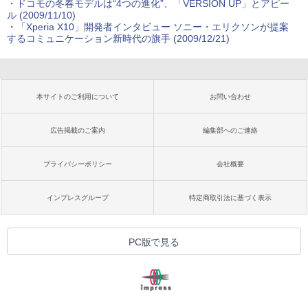
・
ドコモの冬春モデルは“4つの進化”、「VERSION UP」とアピー
ル
(2009/11/10)
・
「Xperia X10」開発者インタビュー
ソニー・エリクソンが提案
するコミュニケーション新時代の旗手
(2009/12/21)
本サイトのご利用について
お問い合わせ
広告掲載のご案内
編集部へのご連絡
プライバシーポリシー
会社概要
インプレスグループ
特定商取引法に基づく表示
PC版で見る