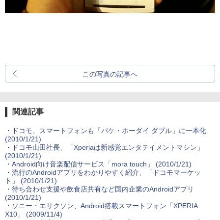
この写真の記事へ
関連記事
・
ドコモ、スマートフォンも「パケ・ホーダイ ダブル」に一本化
(2010/1/21)
・
ドコモ山田社長、「Xperiaは新感覚エンタテイメントマシン」
(2010/1/21)
・
Android向け音楽配信サービス「mora touch」
(2010/1/21)
・
流行のAndroidアプリをわかりやすく紹介、「ドコモマーケッ
ト」
(2010/1/21)
・
待ち合わせ支援や飲食店共有など国内企業のAndroidアプリ
(2010/1/21)
・
ソニー・エリクソン、Android搭載スマートフォン「XPERIA
X10」
(2009/11/4)