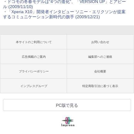
・
ドコモの冬春モデルは“4つの進化”、「VERSION UP」とアピー
ル
(2009/11/10)
・
「Xperia X10」開発者インタビュー
ソニー・エリクソンが提案
するコミュニケーション新時代の旗手
(2009/12/21)
本サイトのご利用について
お問い合わせ
広告掲載のご案内
編集部へのご連絡
プライバシーポリシー
会社概要
インプレスグループ
特定商取引法に基づく表示
PC版で見る