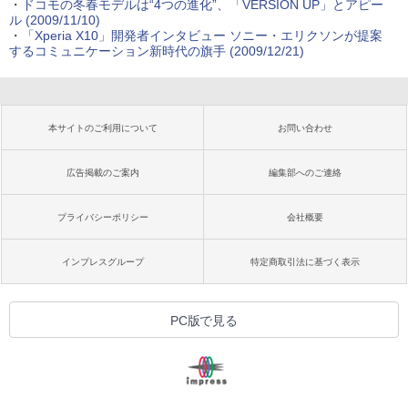
・
ドコモの冬春モデルは“4つの進化”、「VERSION UP」とアピー
ル
(2009/11/10)
・
「Xperia X10」開発者インタビュー
ソニー・エリクソンが提案
するコミュニケーション新時代の旗手
(2009/12/21)
本サイトのご利用について
お問い合わせ
広告掲載のご案内
編集部へのご連絡
プライバシーポリシー
会社概要
インプレスグループ
特定商取引法に基づく表示
PC版で見る