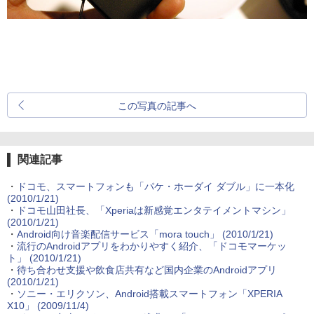
この写真の記事へ
関連記事
・
ドコモ、スマートフォンも「パケ・ホーダイ ダブル」に一本化
(2010/1/21)
・
ドコモ山田社長、「Xperiaは新感覚エンタテイメントマシン」
(2010/1/21)
・
Android向け音楽配信サービス「mora touch」
(2010/1/21)
・
流行のAndroidアプリをわかりやすく紹介、「ドコモマーケッ
ト」
(2010/1/21)
・
待ち合わせ支援や飲食店共有など国内企業のAndroidアプリ
(2010/1/21)
・
ソニー・エリクソン、Android搭載スマートフォン「XPERIA
X10」
(2009/11/4)