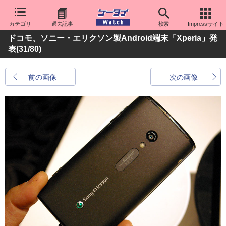
カテゴリ
過去記事
検索
Impressサイト
ドコモ、ソニー・エリクソン製Android端末「Xperia」発
表
(31/80)
前の画像
次の画像